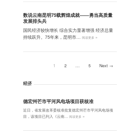
数说云南昆明75载辉煌成就——勇当高质量
发展排头兵
国民经济较快增长 综合实力显著增强 经济总量
持续跃升。75年来，昆明市…
»
阅读更多
1
…
2
5
Next →
经济
德宏州芒市平河风电场项目获核准
近日，省发展改革委核准批复德宏州芒市平河风电场项
»
目，该项目已列入《云南…
阅读更多