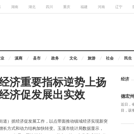
东
湖南
湖北
四川
重庆
福建
河南
辽宁
商业
滇商
县市
政务
文化
旅游
社会
民生
经济重要指标逆势上扬
经济
经济促发展出实效
德宏
近日，
目，该
街道）抓经济促发展工作，以点带面推动镇域经济实现新突
增长方式和动力结构加快转变。玉溪市统计局数据显示，