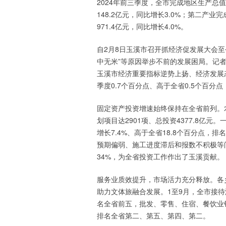
2024年前三季度，全市完成地区生产总值
148.2亿元，同比增长3.0%；第二产业
971.4亿元，同比增长4.0%。
自2月8日玉溪市召开抓经济促发展大会
中无米”等原因举步不前的发展困局。记
玉溪市经济重要指标逆势上扬、经济发展
季度0.7个百分点、高于全省0.5个百分
固定资产投资增速始终保持在全省前列。农
划项目达2901项、总投资4377.8亿
增长7.4%、高于全省18.8个百分点
预期偏弱、施工进度滞后和报数不积极等
34%，为全省投资工作作出了玉溪贡献。
服务业质效提升，市场活力充分释放。各
助力文体旅融合发展。1至9月，全市接待游
名全省前五，批发、零售、住宿、餐饮业销售额
排名全省第二、第五、第四、第二。