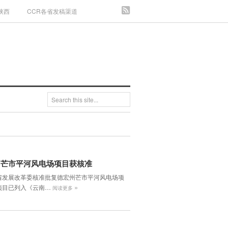
陕西
CCR各省发稿渠道
州芒市平河风电场项目获核准
省发展改革委核准批复德宏州芒市平河风电场项
»
项目已列入《云南…
阅读更多