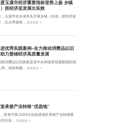
度玉溪市经济重要指标逆势上扬 乡镇
道）抓经济促发展出实效
来，玉溪市在全省率先开展乡镇（街道）抓经济促
»
作，以点带面推…
阅读更多
进优秀实践案例–全力推动消费品以旧
，助力楚雄经济高质量发展
规模消费品以旧换新是党中央和国务院着眼国际国
»
大局，加快构建…
阅读更多
造承接产业转移“优选地”
日，投资中国·2024沿边临港地区承接产业转移暨
»
经开区协…
阅读更多