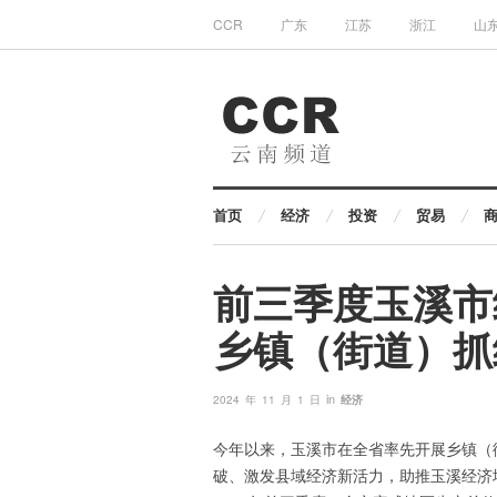
CCR
广东
江苏
浙江
山
首页
经济
投资
贸易
前三季度玉溪市
乡镇（街道）抓
in
2024 年 11 月 1 日
经济
今年以来，玉溪市在全省率先开展乡镇（
破、激发县域经济新活力，助推玉溪经济