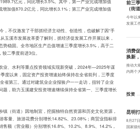
1989.7亿元，同比增长3.5%。其中，第一产业完成增加值
前三季
（街
完成增加值870.2亿元，同比增长3.1%；第三产业完成增加值
今年以
发展工
至今，不仅激发了干部抓经济主动性、创造性，也破解了因“手
者从玉溪市发展改革委了解到，抓经济促发展工作开展以来，
态势稳固。全市地区生产总值增速三季度增长3.5%，高于二
消费促
点，较二季度前进3位。
换新
推动大
业、水利等重点投资领域实现新突破，2024年—2025年谋
内两个
元。一季度以来，固定资产投资增速始终保持在全省前列，三季度
，排名全省第三。通过对建筑业企业报验户一一走访，扭转了企业
问题，助力玉溪建安投资增速继续保持全省第一、三季度增长
投资
乡镇（街道）因地制宜，挖掘独特自然资源和历史文化资源，
昆明打
客量、旅游花费分别增长14.82%、23.08%；商贸业指标排
8月27
（营业额）分别增长16.8%、10.2%、8.9%、14.2%，
国家级