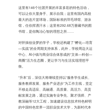
这里有146个社团开展的丰富多彩的特色活动，
可以让你大显身手、展示自我；这里有国内高校
最大的连片篮球场，国际标准的羽毛球馆、游泳
馆，任你挥洒汗水；这里有292.68万册藏书的图
书馆，是你陶冶心智的理想之所……
对怀揣创业梦的学子，学校还构建了“孵化—培育
—实战”的全周期支持体系，此外，学校周边大运
中心、AI小镇与商业综合体形成的“文体—科创—
商圈”活力生态圈，更让学习与生活实现理想平
衡。
“升本”后，深信大将继续坚持以“服务学生成长、
服务教师发展、服务产业进步”为工作主线，坚定
不移走高适应、高融通、高质量、高活力、高贡
献发展之路，通过实施专业争先、聚才强师、产
教深融等12大工程，加速建设信息技术特色鲜明
的中国特色世界一流职业技术大学，为新时代本