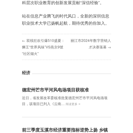
科层次职业教育的创新发展贡献“深信经验”。
站在信息产业腾飞的时代风口，全新的深圳信息
职业技术大学已扬帆起航，期待优秀的你加入。
← 双线狂欢引爆510盛夏：
丽江市2024年数字营销人
狮王“世界风味”VS燕京9號
才决赛落幕 →
“社区烟火”
经济
德宏州芒市平河风电场项目获核准
近日，省发展改革委核准批复德宏州芒市平河风电场项
»
目，该项目已列入《云南…
阅读更多
前三季度玉溪市经济重要指标逆势上扬 乡镇